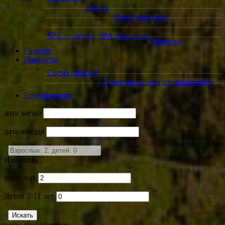
Сауны
Спорт-комплекс
SPA — меню
SPA для двоих
Новости
Галерея
Контакты
Схема проезда
Политика конфиденциальности
Бронирование
дата заезда
дата выезда
Изменить
взрослых
Детей 2-11 лет
несколько номеров