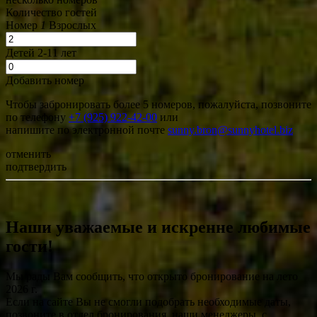
Количество гостей
Номер
1
Взрослых
Детей 2-11 лет
Добавить номер
Чтобы забронировать более 5 номеров, пожалуйста, позвоните
по телефону
+7 (925) 922-42-00
или
напишите по электронной почте
sunny.bron@sunnyhotel.biz
отменить
подтвердить
Наши уважаемые и искренне любимые
гости!
Мы рады Вам сообщить, что открыто бронирование на лето
2026 г.
Если на сайте Вы не смогли подобрать необходимые даты,
позвоните в отдел бронирования, наши менеджеры, с