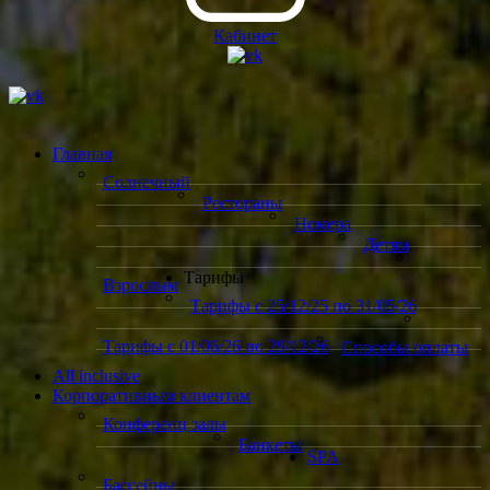
Кабинет
Главная
Солнечный
Рестораны
Номера
Детям
Тарифы
Взрослым
Тарифы с 25/12/25 по 31/05/26
Тарифы с 01/06/26 по 29/12/26
Способы оплаты
All inclusive
Корпоративным клиентам
Конференц залы
Банкеты
SPA
Бассейны