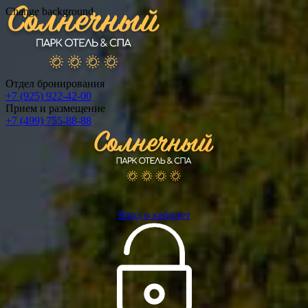
Change background
Отдел бронирования
+7 (925) 922-42-00
Прием и размещение
+7 (499) 755-88-88
Вход в кабинет