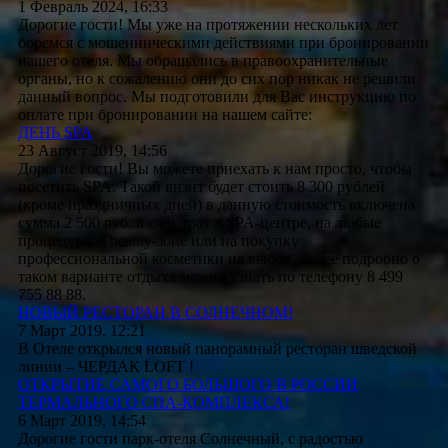
1 Февраль 2024, 16:33
Дорогие гости! Мы уже на протяжении нескольких лет
боремся с мошенническими действиями при бронировании
нашего отеля. Мы обращались в правоохранительные
органы, но к сожалению они до сих пор никак не решили
данный вопрос. Мы подготовили для Вас инструкцию по
оплате при бронировании на нашем сайте:
ДЕНЬ SPA
23 Август 2019, 14:56
Дорогие гости! Вы можете приехать к нам просто, чтобы
посетить SPA. Такой визит будет стоить 8 300 рублей
(кроме праздничных дней) в данную стоимость включена
сумма 2 500 руб. в счёт трат в SPA-центре, на любые
процедуры в beauty-зоне или на покупку
профессиональной косметики на выбор. Более подробно о
таком варианте отдыха можно узнать по телефону 8 499
755 88 88.
НОВЫЙ РЕСТОРАН В СОЛНЕЧНОМ!
7 Март 2019, 12:21
В Отеле открылся новый панорамный ресторан шведской
линии – ЧЕРДАК LOFT !
ОТКРЫТИЕ САМОГО БОЛЬШОГО В РОССИИ
ТЕРМАЛЬНОГО СПА-КОМПЛЕКСА!
6 Март 2019, 14:54
Дорогие гости парк-отеля Солнечный, с радостью