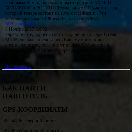
сообщаем Вам о долгожданном открытии САМОГО
БОЛЬШОГО в РОССИИ Термального СПА-комплекса,
который теперь состоит из 10ти бассейнов и 17ти
термальных комнат! Ждем Вас в гости! ЮМА!
SPA для двоих
8 Ноябрь 2017, 16:02
Здравствуйте, дорогие гости «Солнечного Парк-Отеля».
Мы очень рады представить Вашему вниманию
специальное предложение от нашего SPA-центра и
познакомить Вас с новыми программами – «SPA для
Двоих»
Все новости
КАК НАЙТИ
НАШ ОТЕЛЬ
GPS-КООРДИНАТЫ
56.254726 
северной широты
36.888351
 восточной долготы