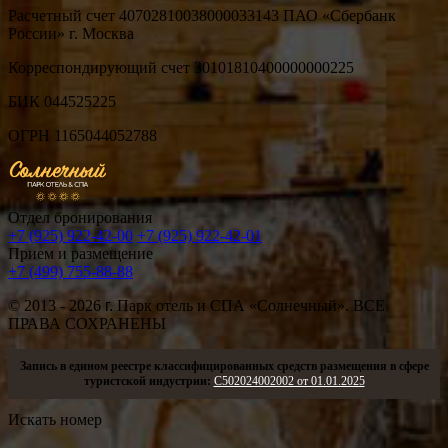
Расчетный счет 40702810038000033143 ПАО «Сбербанк
России» г. Москва
Корреспондирующий счет 30101810400000000225
БИК 044525225
ОГРН 1165044052788
Отдел бронирования
+7 (925) 922-42-00
+7 (925) 922-42-01
Прием и размещение
+7 (499) 755-88-88
© 2013 - 2026
г.
Парк отель и СПА «Солнечный». ВСЕ
ПРАВА СОХРАНЕНЫ
Запись в едином реестре классифицированных средств размещения в сфере
туристской индустрии:
С502024002002 от 01.01.2025
Искать номер