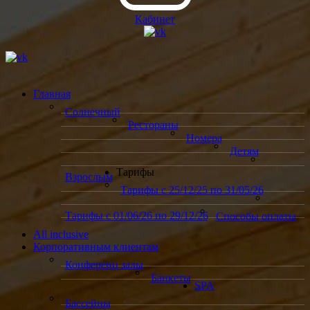
Кабинет
Главная
Солнечный
Рестораны
Номера
Детям
Тарифы
Взрослым
Тарифы с 25/12/25 по 31/05/26
Тарифы с 01/06/26 по 29/12/26
Способы оплаты
All inclusive
Корпоративным клиентам
Конференц залы
Банкеты
SPA
Бассейны