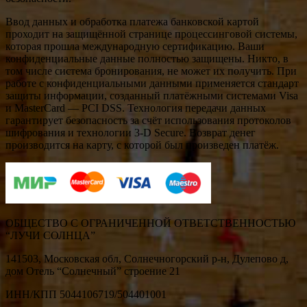
Ввод данных и обработка платежа банковской картой
проходит на защищённой странице процессинговой системы,
которая прошла международную сертификацию. Ваши
конфиденциальные данные полностью защищены. Никто, в
том числе система бронирования, не может их получить. При
работе с конфиденциальными данными применяется стандарт
защиты информации, созданный платёжными системами Visa
и MasterCard — PCI DSS. Технология передачи данных
гарантирует безопасность за счёт использования протоколов
шифрования и технологии 3-D Secure. Возврат денег
производится на карту, с которой был произведен платёж.
ОБЩЕСТВО С ОГРАНИЧЕННОЙ ОТВЕТСТВЕННОСТЬЮ
“ЛУЧИ СОЛНЦА”
141503, Московская обл, Солнечногорский р-н, Дулепово д,
дом Отель “Солнечный” строение 21
ИНН/КПП 5044106719/504401001