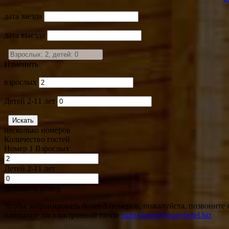
дата заезда
дата выезда
Изменить
взрослых
Детей 2-11 лет
несколько номеров
Количество гостей
Номер
1
Взрослых
Детей 2-11 лет
Добавить номер
Чтобы забронировать более 5 номеров, пожалуйста, позвоните
напишите по электронной почте
sunny.bron@sunnyhotel.biz