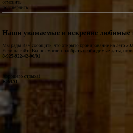
отменить
подтвердить
Наши уважаемые и искренне любимые 
Мы рады Вам сообщить, что открыто бронирование на лето 2026
Если на сайте Вы не смогли подобрать необходимые даты, поз
8-925-922-42-00/01
Хорошего отдыха!
ЮМА!