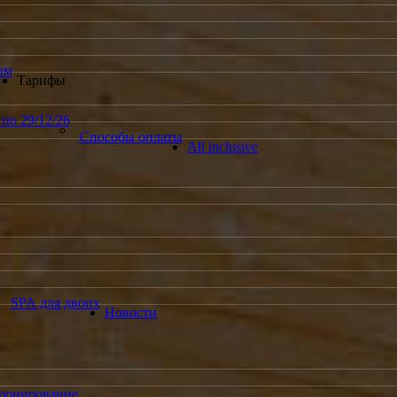
ым
Тарифы
по 29/12/26
Способы оплаты
All inclusive
ю
SPA для двоих
Новости
ронирование