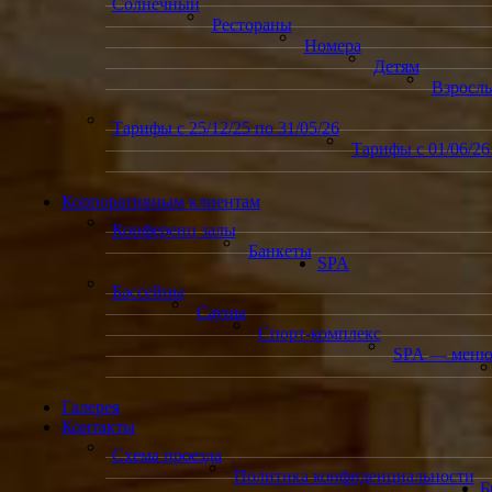
Солнечный
Рестораны
Номера
Детям
Взросл
Тарифы с 25/12/25 по 31/05/26
Тарифы с 01/06/26 
Корпоративным клиентам
Конференц залы
Банкеты
SPA
Бассейны
Сауны
Спорт-комплекс
SPA — мен
Галерея
Контакты
Схема проезда
Политика конфиденциальности
Б