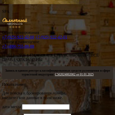
SPA
Отдел бронирования
+7 (925) 922-42-00
+7 (925) 922-42-01
Прием и размещение
+7 (499) 755-88-88
© 2013 - 2026
г.
Парк отель и СПА «Солнечный». ВСЕ
ПРАВА СОХРАНЕНЫ
Запись в едином реестре классифицированных средств размещения в сфере
туристской индустрии:
С502024002002 от 01.01.2025
Искать номер
Для поиска и бронирования номера,
введите свои данные в поля ниже.
дата заезда