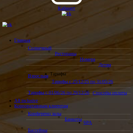
Кабинет
Главная
Солнечный
Рестораны
Номера
Детям
Тарифы
Взрослым
Тарифы с 25/12/25 по 31/05/26
Тарифы с 01/06/26 по 29/12/26
Способы оплаты
All inclusive
Корпоративным клиентам
Конференц залы
Банкеты
SPA
Бассейны