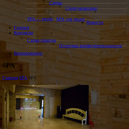
Сауны
Спорт-комплекс
SPA — меню
SPA для двоих
Новости
Галерея
Контакты
Схема проезда
Политика конфиденциальности
Бронирование
SPA
Главная
SPA
SPA