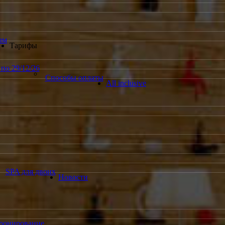
ым
Тарифы
по 29/12/26
Способы оплаты
All inclusive
SPA для двоих
Новости
ронирование