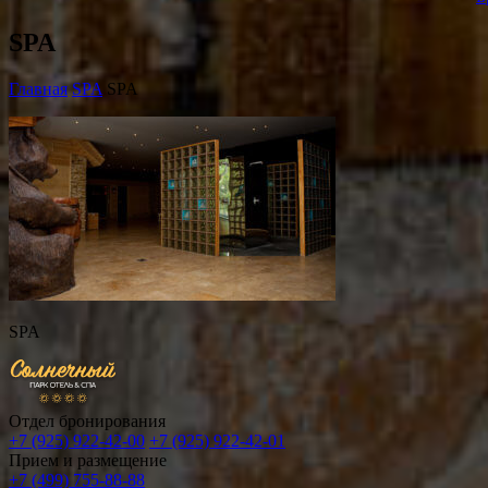
SPA
Главная
SPA
SPA
SPA
Отдел бронирования
+7 (925) 922-42-00
+7 (925) 922-42-01
Прием и размещение
+7 (499) 755-88-88