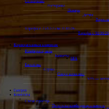
Солнечный
Рестораны
Номера
Детям
Взросл
Тарифы с 25/12/25 по 31/05/26
Тарифы с 01/06/26 
Корпоративным клиентам
Конференц залы
Банкеты
SPA
Бассейны
Сауны
Спорт-комплекс
SPA — меню
Галерея
Контакты
Схема проезда
Политика конфиденциальности
Б