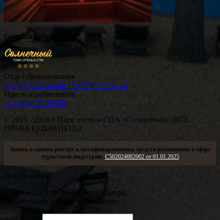
Соляная комната
Отдел бронирования
+7 (925) 922-42-00
+7 (925) 922-42-01
Прием и размещение
+7 (499) 755-88-88
© 2013 - 2026
г.
Парк отель и СПА «Солнечный». ВСЕ
ПРАВА СОХРАНЕНЫ
Запись в едином реестре классифицированных средств размещения в сфере
туристской индустрии:
С502024002002 от 01.01.2025
Искать номер
Для поиска и бронирования номера,
введите свои данные в поля ниже.
дата заезда