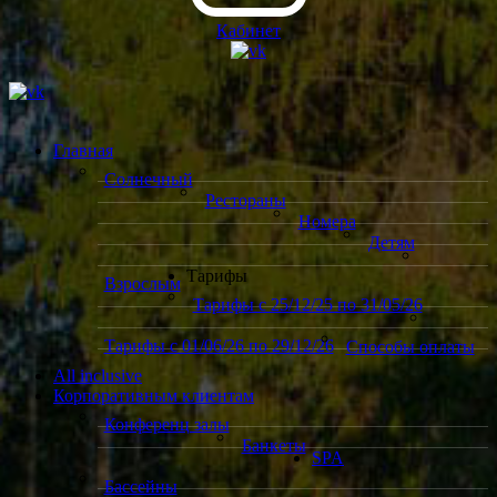
Кабинет
Главная
Солнечный
Рестораны
Номера
Детям
Тарифы
Взрослым
Тарифы с 25/12/25 по 31/05/26
Тарифы с 01/06/26 по 29/12/26
Способы оплаты
All inclusive
Корпоративным клиентам
Конференц залы
Банкеты
SPA
Бассейны