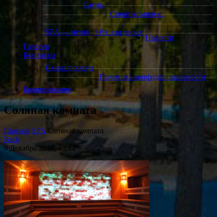
Сауны
Спорт-комплекс
SPA — меню
SPA для двоих
Новости
Галерея
Контакты
Схема проезда
Политика конфиденциальности
Бронирование
Соляная комната
Главная
SPA
Соляная комната
Back
9 Декабрь 2017, 13:14