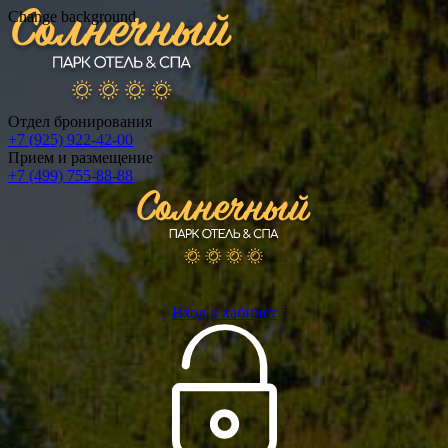
Change background
Отдел бронирования
+7 (925) 922-42-00
Прием и размещение
+7 (499) 755-88-88
Вход в кабинет