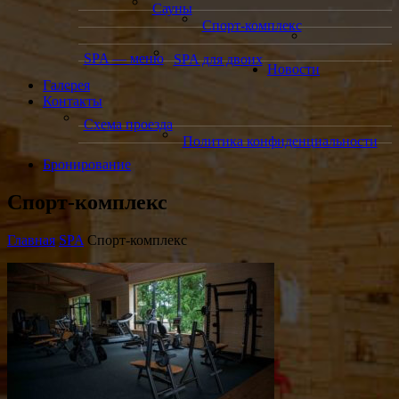
Сауны
Спорт-комплекс
SPA — меню
SPA для двоих
Новости
Галерея
Контакты
Схема проезда
Политика конфиденциальности
Бронирование
Спорт-комплекс
Главная
SPA
Спорт-комплекс