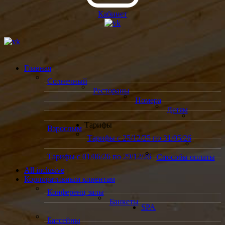
Кабинет
Главная
Солнечный
Рестораны
Номера
Детям
Тарифы
Взрослым
Тарифы с 25/12/25 по 31/05/26
Тарифы с 01/06/26 по 29/12/26
Способы оплаты
All inclusive
Корпоративным клиентам
Конференц залы
Банкеты
SPA
Бассейны