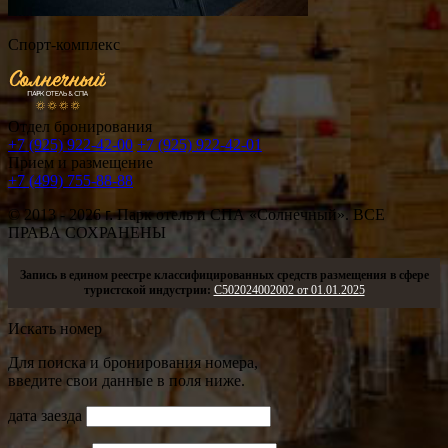
Спорт-комплекс
Отдел бронирования
+7 (925) 922-42-00
+7 (925) 922-42-01
Прием и размещение
+7 (499) 755-88-88
© 2013 - 2026
г.
Парк отель и СПА «Солнечный». ВСЕ
ПРАВА СОХРАНЕНЫ
Запись в едином реестре классифицированных средств размещения в сфере
туристской индустрии:
С502024002002 от 01.01.2025
Искать номер
Для поиска и бронирования номера,
введите свои данные в поля ниже.
дата заезда