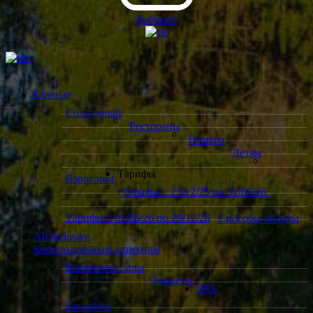
Кабинет
Главная
Солнечный
Рестораны
Номера
Детям
Тарифы
Взрослым
Тарифы с 25/12/25 по 31/05/26
Тарифы с 01/06/26 по 29/12/26
Способы оплаты
All inclusive
Корпоративным клиентам
Конференц залы
Банкеты
SPA
Бассейны