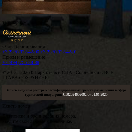
тепидариум
Отдел бронирования
+7 (925) 922-42-00
+7 (925) 922-42-01
Прием и размещение
+7 (499) 755-88-88
© 2013 - 2026
г.
Парк отель и СПА «Солнечный». ВСЕ
ПРАВА СОХРАНЕНЫ
Запись в едином реестре классифицированных средств размещения в сфере
туристской индустрии:
С502024002002 от 01.01.2025
Искать номер
Для поиска и бронирования номера,
введите свои данные в поля ниже.
дата заезда