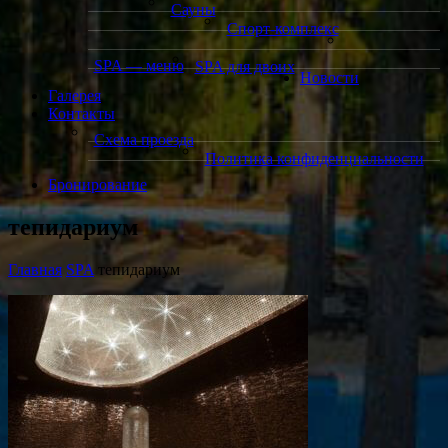
Сауны
Спорт-комплекс
SPA — меню
SPA для двоих
Новости
Галерея
Контакты
Схема проезда
Политика конфиденциальности
Бронирование
тепидариум
Главная
SPA
тепидариум