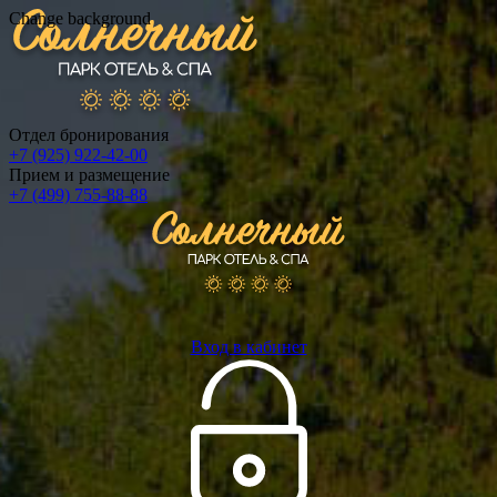
Change background
Отдел бронирования
+7 (925) 922-42-00
Прием и размещение
+7 (499) 755-88-88
Вход в кабинет