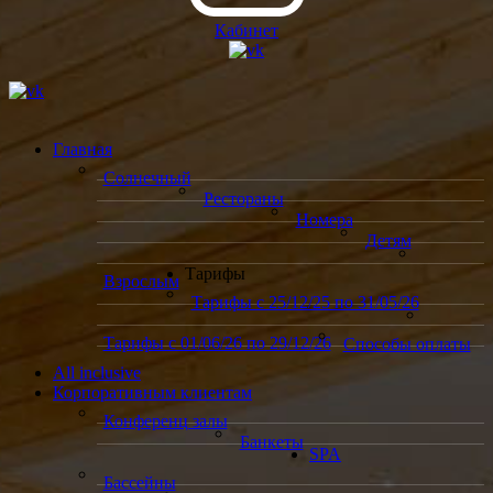
Кабинет
Главная
Солнечный
Рестораны
Номера
Детям
Тарифы
Взрослым
Тарифы с 25/12/25 по 31/05/26
Тарифы с 01/06/26 по 29/12/26
Способы оплаты
All inclusive
Корпоративным клиентам
Конференц залы
Банкеты
SPA
Бассейны