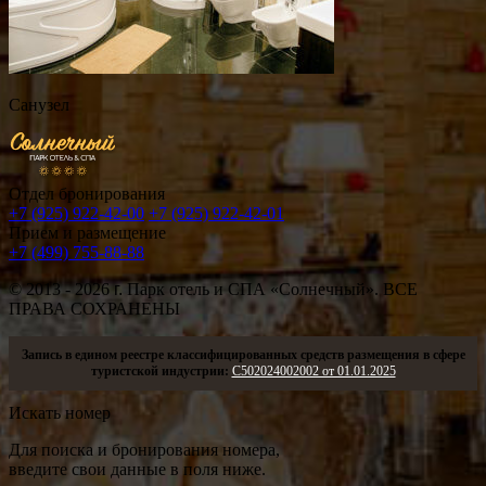
Санузел
Отдел бронирования
+7 (925) 922-42-00
+7 (925) 922-42-01
Прием и размещение
+7 (499) 755-88-88
© 2013 - 2026
г.
Парк отель и СПА «Солнечный». ВСЕ
ПРАВА СОХРАНЕНЫ
Запись в едином реестре классифицированных средств размещения в сфере
туристской индустрии:
С502024002002 от 01.01.2025
Искать номер
Для поиска и бронирования номера,
введите свои данные в поля ниже.