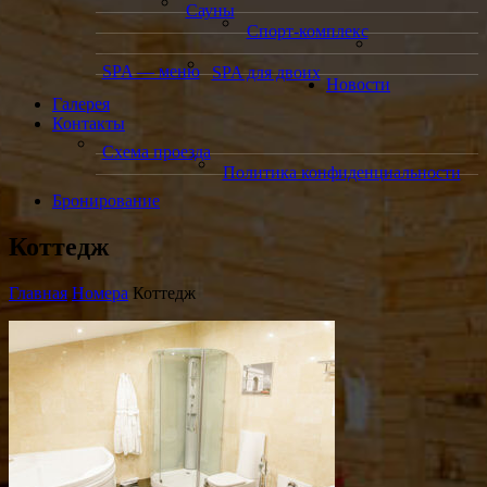
Сауны
Спорт-комплекс
SPA — меню
SPA для двоих
Новости
Галерея
Контакты
Схема проезда
Политика конфиденциальности
Бронирование
Коттедж
Главная
Номера
Коттедж