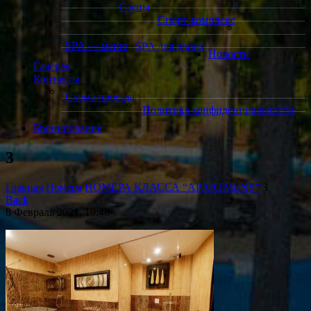
Сауны
Спорт-комплекс
SPA — меню
SPA для двоих
Новости
Галерея
Контакты
Схема проезда
Политика конфиденциальности
Бронирование
3
Главная
Номера
НОМЕРА КЛАССА “APARTMENS”
3
Back
8 Февраль 2021, 19:48