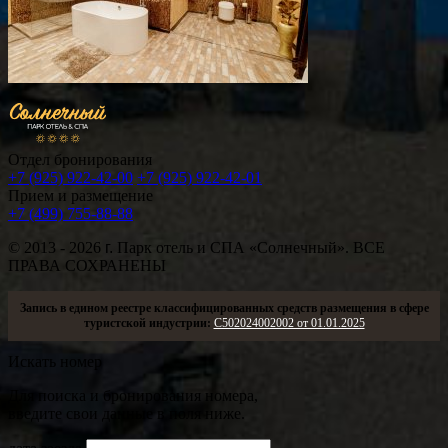
Отдел бронирования
+7 (925) 922-42-00
+7 (925) 922-42-01
Прием и размещение
+7 (499) 755-88-88
© 2013 - 2026
г.
Парк отель и СПА «Солнечный». ВСЕ
ПРАВА СОХРАНЕНЫ
Запись в едином реестре классифицированных средств размещения в сфере
туристской индустрии:
С502024002002 от 01.01.2025
Искать номер
Для поиска и бронирования номера,
введите свои данные в поля ниже.