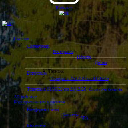
Кабинет
Главная
Солнечный
Рестораны
Номера
Детям
Тарифы
Взрослым
Тарифы с 25/12/25 по 31/05/26
Тарифы с 01/06/26 по 29/12/26
Способы оплаты
All inclusive
Корпоративным клиентам
Конференц залы
Банкеты
SPA
Бассейны