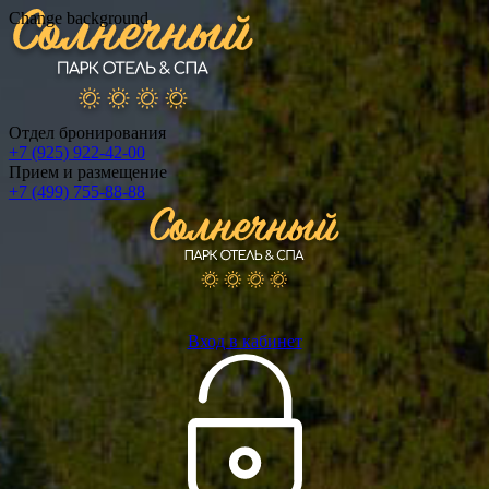
Change background
Отдел бронирования
+7 (925) 922-42-00
Прием и размещение
+7 (499) 755-88-88
Вход в кабинет