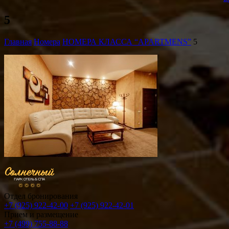
5
Главная
Номера
НОМЕРА КЛАССА “APARTMENS”
5
Отдел бронирования
+7 (925) 922-42-00
+7 (925) 922-42-01
Прием и размещение
+7 (499) 755-88-88