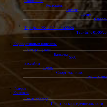
Солнечный
Рестораны
Номера
Детям
Взросл
Тарифы с 25/12/25 по 31/05/26
Тарифы с 01/06/26 
Корпоративным клиентам
Конференц залы
Банкеты
SPA
Бассейны
Сауны
Спорт-комплекс
SPA — меню
Галерея
Контакты
Схема проезда
Политика конфиденциальности
Б