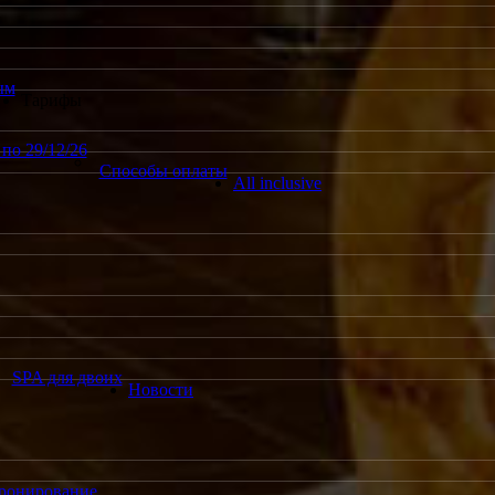
ым
Тарифы
по 29/12/26
Способы оплаты
All inclusive
SPA для двоих
Новости
ронирование