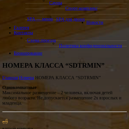
Сауны
Спорт-комплекс
SPA — меню
SPA для двоих
Новости
Галерея
Контакты
Схема проезда
Политика конфиденциальности
Бронирование
НОМЕРА КЛАССА “SDTRMIN”
Главная
Номера
НОМЕРА КЛАССА “SDTRMIN”
Однокомнатные
Максимальное размещение – 2 человека, включая детей
любого возраста. Не допускается размещение 2х взрослых и
младенца.
ванная комната