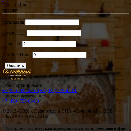
Цена от/1 чел:
просчет
дата заезда
дата выезда
взрослых
Детей 2-11 лет
Отдел бронирования
+7 (925) 922-42-00
+7 (925) 922-42-01
Прием и размещение
+7 (499) 755-88-88
© 2013 - 2026
г.
Парк отель и СПА «Солнечный». ВСЕ
ПРАВА СОХРАНЕНЫ
Запись в едином реестре классифицированных средств размещения в сфере