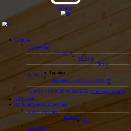
Кабинет
Главная
Солнечный
Рестораны
Номера
Детям
Тарифы
Взрослым
Тарифы с 25/12/25 по 31/05/26
Тарифы с 01/06/26 по 29/12/26
Способы оплаты
All inclusive
Корпоративным клиентам
Конференц залы
Банкеты
SPA
Бассейны