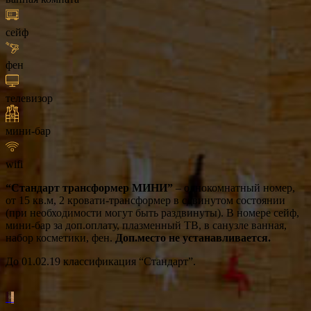
сейф
фен
телевизор
мини-бар
wifi
“Стандарт трансформер МИНИ”
– однокомнатный номер,
от 15 кв.м, 2 кровати-трансформер в сдвинутом состоянии
(при необходимости могут быть раздвинуты). В номере сейф,
мини-бар за доп.оплату, плазменный ТВ, в санузле ванная,
набор косметики, фен.
Доп.место не устанавливается.
До 01.02.19 классификация “Стандарт”.