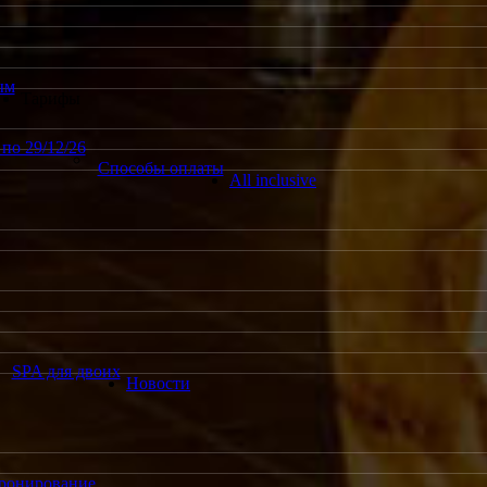
ым
Тарифы
по 29/12/26
Способы оплаты
All inclusive
SPA для двоих
Новости
ронирование