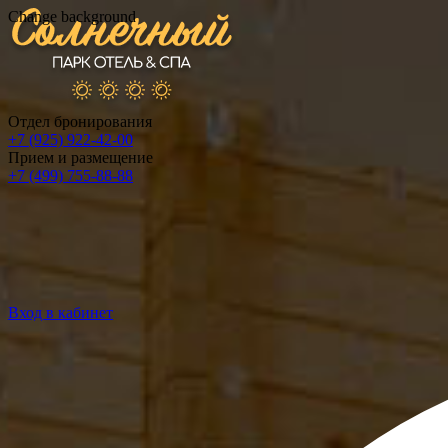
Change background
Отдел бронирования
+7 (925) 922-42-00
Прием и размещение
+7 (499) 755-88-88
Вход в кабинет