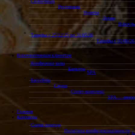
Солнечный
Рестораны
Номера
Детям
Взросл
Тарифы с 25/12/25 по 31/05/26
Тарифы с 01/06/26 
Корпоративным клиентам
Конференц залы
Банкеты
SPA
Бассейны
Сауны
Спорт-комплекс
SPA — меню
Галерея
Контакты
Схема проезда
Политика конфиденциальности
Б