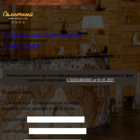
Отдел бронирования
+7 (925) 922-42-00
+7 (925) 922-42-01
Прием и размещение
+7 (499) 755-88-88
© 2013 - 2026
г.
Парк отель и СПА «Солнечный». ВСЕ
ПРАВА СОХРАНЕНЫ
Запись в едином реестре классифицированных средств размещения в сфере
туристской индустрии:
С502024002002 от 01.01.2025
Искать номер
Для поиска и бронирования номера,
введите свои данные в поля ниже.
дата заезда
дата выезда