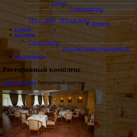
Сауны
Спорт-комплекс
SPA — меню
SPA для двоих
Новости
Галерея
Контакты
Схема проезда
Политика конфиденциальности
Бронирование
Ресторанный комплекс
Главная
Галерея
Ресторанный комплекс