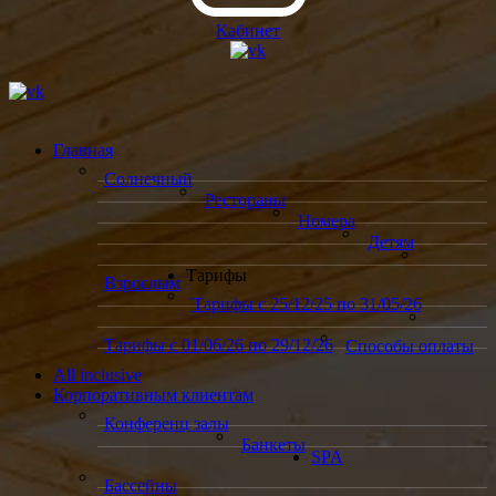
Кабинет
Главная
Солнечный
Рестораны
Номера
Детям
Тарифы
Взрослым
Тарифы с 25/12/25 по 31/05/26
Тарифы с 01/06/26 по 29/12/26
Способы оплаты
All inclusive
Корпоративным клиентам
Конференц залы
Банкеты
SPA
Бассейны