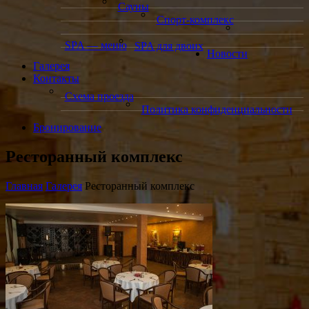
Сауны
Спорт-комплекс
SPA — меню
SPA для двоих
Новости
Галерея
Контакты
Схема проезда
Политика конфиденциальности
Бронирование
Ресторанный комплекс
Главная
Галерея
Ресторанный комплекс