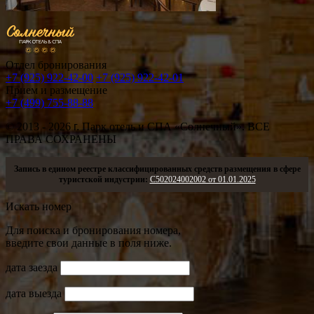
Отдел бронирования
+7 (925) 922-42-00
+7 (925) 922-42-01
Прием и размещение
+7 (499) 755-88-88
© 2013 - 2026
г.
Парк отель и СПА «Солнечный». ВСЕ
ПРАВА СОХРАНЕНЫ
Запись в едином реестре классифицированных средств размещения в сфере
туристской индустрии:
С502024002002 от 01.01.2025
Искать номер
Для поиска и бронирования номера,
введите свои данные в поля ниже.
дата заезда
дата выезда