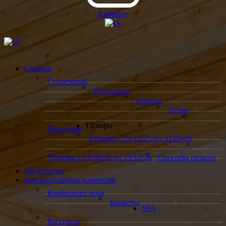
Кабинет
Главная
Солнечный
Рестораны
Номера
Детям
Тарифы
Взрослым
Тарифы с 25/12/25 по 31/05/26
Тарифы с 01/06/26 по 29/12/26
Способы оплаты
All inclusive
Корпоративным клиентам
Конференц залы
Банкеты
SPA
Бассейны