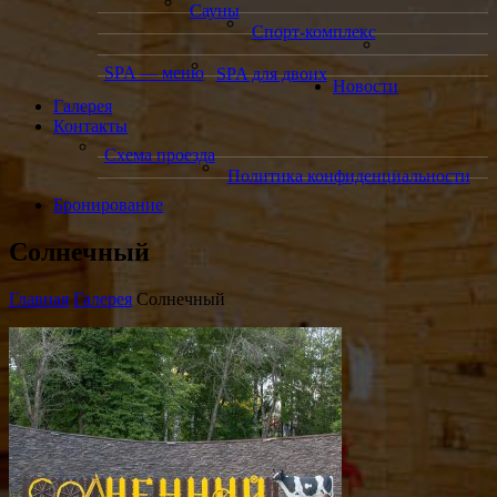
Сауны
Спорт-комплекс
SPA — меню
SPA для двоих
Новости
Галерея
Контакты
Схема проезда
Политика конфиденциальности
Бронирование
Солнечный
Главная
Галерея
Солнечный