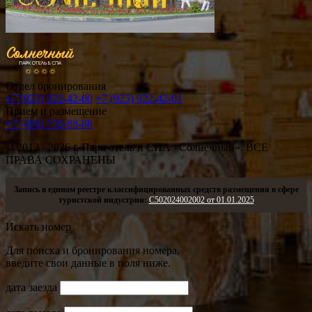
Отдел бронирования
+7 (925) 922-42-00
+7 (925) 922-42-01
Прием и размещение
+7 (499) 755-88-88
© 2013 - 2026
г.
Парк отель и СПА «Солнечный». ВСЕ
ПРАВА СОХРАНЕНЫ
Запись в едином реестре классифицированных средств размещения в сфере
туристской индустрии:
С502024002002 от 01.01.2025
Искать номер
Для поиска и бронирования номера,
введите свои данные в поля ниже.
дата заезда