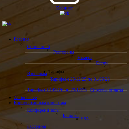
Кабинет
Главная
Солнечный
Рестораны
Номера
Детям
Тарифы
Взрослым
Тарифы с 25/12/25 по 31/05/26
Тарифы с 01/06/26 по 29/12/26
Способы оплаты
All inclusive
Корпоративным клиентам
Конференц залы
Банкеты
SPA
Бассейны