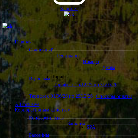
Кабинет
Главная
Солнечный
Рестораны
Номера
Детям
Тарифы
Взрослым
Тарифы с 25/12/25 по 31/05/26
Тарифы с 01/06/26 по 29/12/26
Способы оплаты
All inclusive
Корпоративным клиентам
Конференц залы
Банкеты
SPA
Бассейны