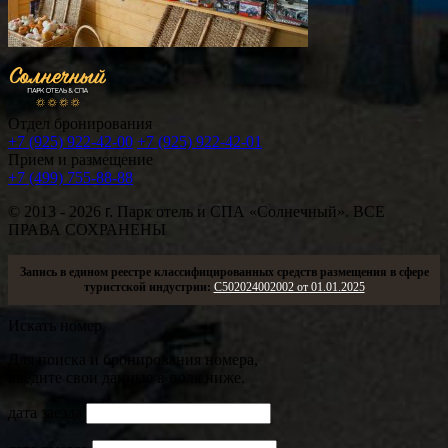
Отдел бронирования
+7 (925) 922-42-00
+7 (925) 922-42-01
Прием и размещение
+7 (499) 755-88-88
© 2013 - 2026
г.
Парк отель и СПА «Солнечный». ВСЕ
ПРАВА СОХРАНЕНЫ
Запись в едином реестре классифицированных средств размещения в сфере
туристской индустрии:
С502024002002 от 01.01.2025
Искать номер
Для поиска и бронирования номера,
введите свои данные в поля ниже.
дата заезда