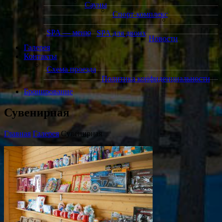
Сауны
Спорт-комплекс
SPA — меню
SPA для двоих
Новости
Галерея
Контакты
Схема проезда
Политика конфиденциальности
Бронирование
Сувенирная
Главная
Галерея
Сувенирная