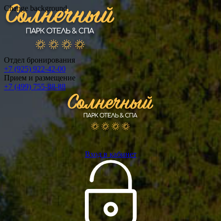
Change background
Отдел бронирования
+7 (925) 922-42-00
Прием и размещение
+7 (499) 755-88-88
Вход в кабинет