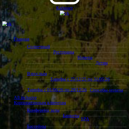
Кабинет
Главная
Солнечный
Рестораны
Номера
Детям
Тарифы
Взрослым
Тарифы с 25/12/25 по 31/05/26
Тарифы с 01/06/26 по 29/12/26
Способы оплаты
All inclusive
Корпоративным клиентам
Конференц залы
Банкеты
SPA
Бассейны