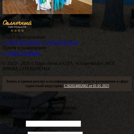
Отдел бронирования
+7 (925) 922-42-00
+7 (925) 922-42-01
Прием и размещение
+7 (499) 755-88-88
© 2013 - 2026
г.
Парк отель и СПА «Солнечный». ВСЕ
ПРАВА СОХРАНЕНЫ
Запись в едином реестре классифицированных средств размещения в сфере
туристской индустрии:
С502024002002 от 01.01.2025
Искать номер
Для поиска и бронирования номера,
введите свои данные в поля ниже.
дата заезда