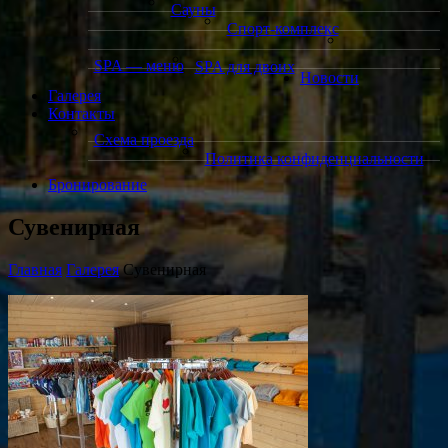
Сауны
Спорт-комплекс
SPA — меню
SPA для двоих
Новости
Галерея
Контакты
Схема проезда
Политика конфиденциальности
Бронирование
Сувенирная
Главная
Галерея
Сувенирная