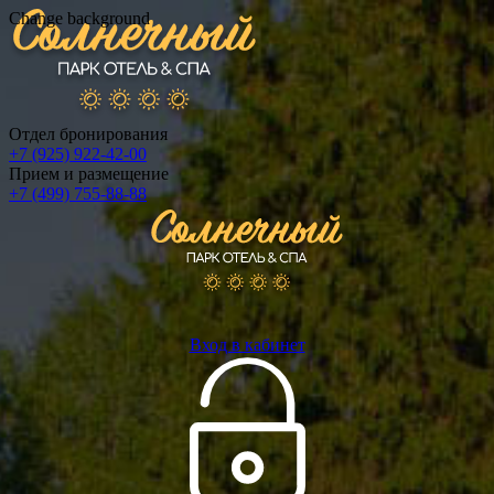
Change background
Отдел бронирования
+7 (925) 922-42-00
Прием и размещение
+7 (499) 755-88-88
Вход в кабинет