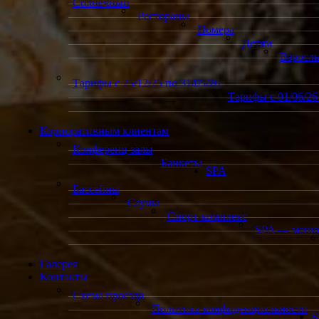
Солнечный
Рестораны
Номера
Детям
Взросл
Тарифы с 25/12/25 по 31/05/26
Тарифы с 01/06/26 
Корпоративным клиентам
Конференц залы
Банкеты
SPA
Бассейны
Сауны
Спорт-комплекс
SPA — меню
Галерея
Контакты
Схема проезда
Политика конфиденциальности
Б