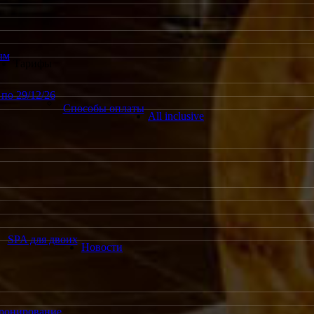
ым
Тарифы
по 29/12/26
Способы оплаты
All inclusive
SPA для двоих
Новости
ронирование