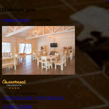
Чайный дом
Главная
Галерея
Чайный дом
Отдел бронирования
+7 (925) 922-42-00
+7 (925) 922-42-01
Прием и размещение
+7 (499) 755-88-88