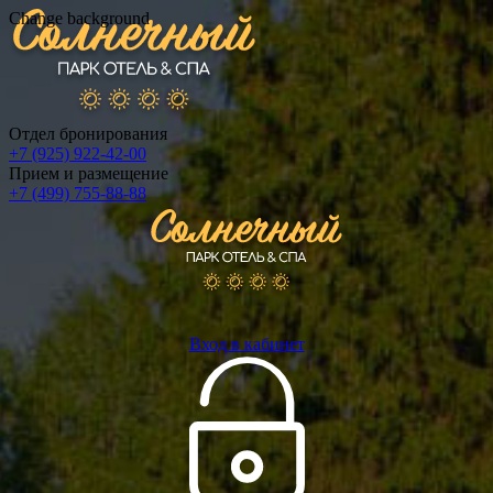
Change background
Отдел бронирования
+7 (925) 922-42-00
Прием и размещение
+7 (499) 755-88-88
Вход в кабинет