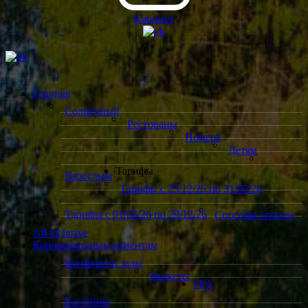
Кабинет
Главная
Солнечный
Рестораны
Номера
Детям
Тарифы
Взрослым
Тарифы с 25/12/25 по 31/05/26
Тарифы с 01/06/26 по 29/12/26
Способы оплаты
All inclusive
Корпоративным клиентам
Конференц залы
Банкеты
SPA
Бассейны