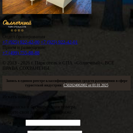
Отдел бронирования
+7 (925) 922-42-00
+7 (925) 922-42-01
Прием и размещение
+7 (499) 755-88-88
© 2013 - 2026
г.
Парк отель и СПА «Солнечный». ВСЕ
ПРАВА СОХРАНЕНЫ
Запись в едином реестре классифицированных средств размещения в сфере
туристской индустрии:
С502024002002 от 01.01.2025
Искать номер
Для поиска и бронирования номера,
введите свои данные в поля ниже.
дата заезда