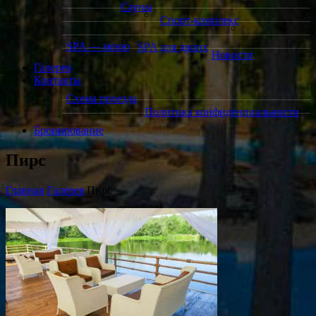
Сауны
Спорт-комплекс
SPA — меню
SPA для двоих
Новости
Галерея
Контакты
Схема проезда
Политика конфиденциальности
Бронирование
Пирс
Главная
Галерея
Пирс