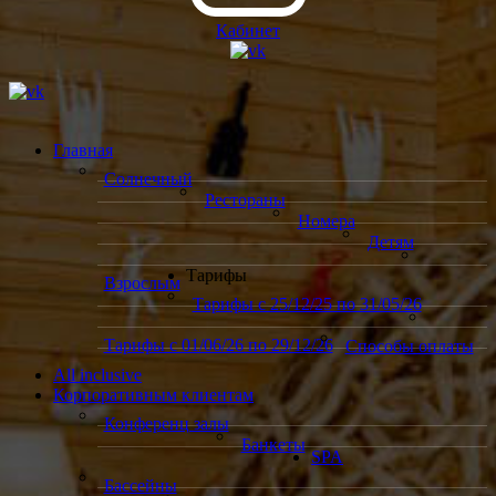
Кабинет
Главная
Солнечный
Рестораны
Номера
Детям
Тарифы
Взрослым
Тарифы с 25/12/25 по 31/05/26
Тарифы с 01/06/26 по 29/12/26
Способы оплаты
All inclusive
Корпоративным клиентам
Конференц залы
Банкеты
SPA
Бассейны