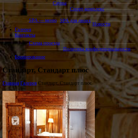
Сауны
Спорт-комплекс
SPA — меню
SPA для двоих
Новости
Галерея
Контакты
Схема проезда
Политика конфиденциальности
Бронирование
Стандарт, Стандарт плюс
Главная
Галерея
Стандарт, Стандарт плюс