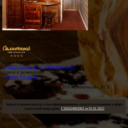
Стандарт, Стандарт плюс
Отдел бронирования
+7 (925) 922-42-00
+7 (925) 922-42-01
Прием и размещение
+7 (499) 755-88-88
© 2013 - 2026
г.
Парк отель и СПА «Солнечный». ВСЕ
ПРАВА СОХРАНЕНЫ
Запись в едином реестре классифицированных средств размещения в сфере
туристской индустрии:
С502024002002 от 01.01.2025
Искать номер