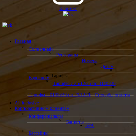
Кабинет
Главная
Солнечный
Рестораны
Номера
Детям
Тарифы
Взрослым
Тарифы с 25/12/25 по 31/05/26
Тарифы с 01/06/26 по 29/12/26
Способы оплаты
All inclusive
Корпоративным клиентам
Конференц залы
Банкеты
SPA
Бассейны