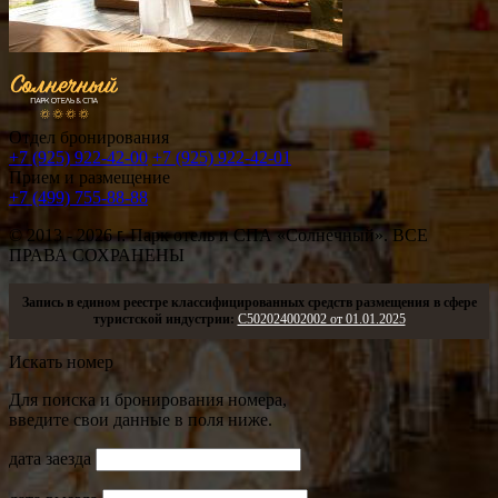
Отдел бронирования
+7 (925) 922-42-00
+7 (925) 922-42-01
Прием и размещение
+7 (499) 755-88-88
© 2013 - 2026
г.
Парк отель и СПА «Солнечный». ВСЕ
ПРАВА СОХРАНЕНЫ
Запись в едином реестре классифицированных средств размещения в сфере
туристской индустрии:
С502024002002 от 01.01.2025
Искать номер
Для поиска и бронирования номера,
введите свои данные в поля ниже.
дата заезда