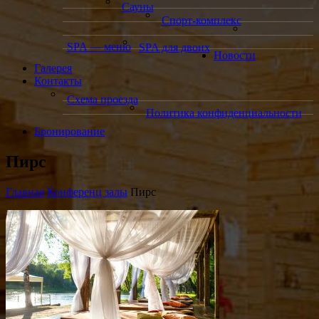
Сауны
Спорт-комплекс
SPA — меню
SPA для двоих
Новости
Галерея
Контакты
Схема проезда
Политика конфиденциальности
Бронирование
Пирс
Главная
Конференц залы
Пирс