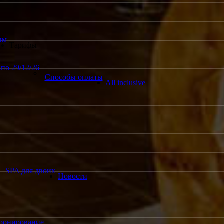
ым
Тарифы
по 29/12/26
Способы оплаты
All inclusive
SPA для двоих
Новости
ронирование