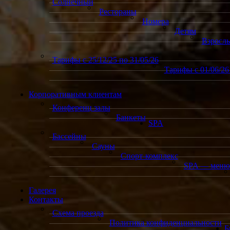
Солнечный
Рестораны
Номера
Детям
Взросл
Тарифы с 25/12/25 по 31/05/26
Тарифы с 01/06/26 
Корпоративным клиентам
Конференц залы
Банкеты
SPA
Бассейны
Сауны
Спорт-комплекс
SPA — меню
Галерея
Контакты
Схема проезда
Политика конфиденциальности
Б