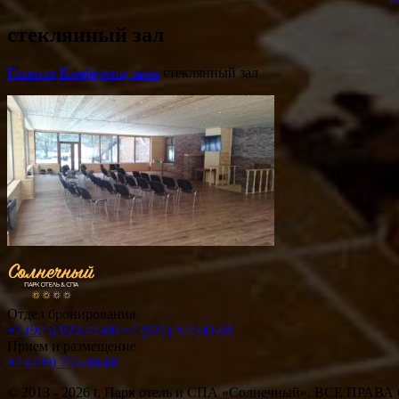
стеклянный зал
Главная
Конференц залы
стеклянный зал
Отдел бронирования
+7 (925) 922-42-00
+7 (925) 922-42-01
Прием и размещение
+7 (499) 755-88-88
© 2013 - 2026
г.
Парк отель и СПА «Солнечный». ВСЕ ПРА