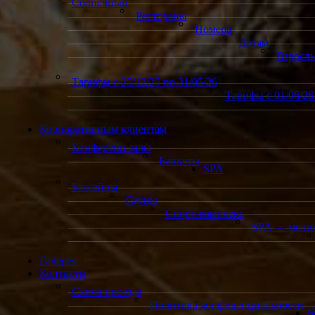
Солнечный
Рестораны
Номера
Детям
Взросл
Тарифы с 25/12/25 по 31/05/26
Тарифы с 01/06/26 
Корпоративным клиентам
Конференц залы
Банкеты
SPA
Бассейны
Сауны
Спорт-комплекс
SPA — меню
Галерея
Контакты
Схема проезда
Политика конфиденциальности
Б