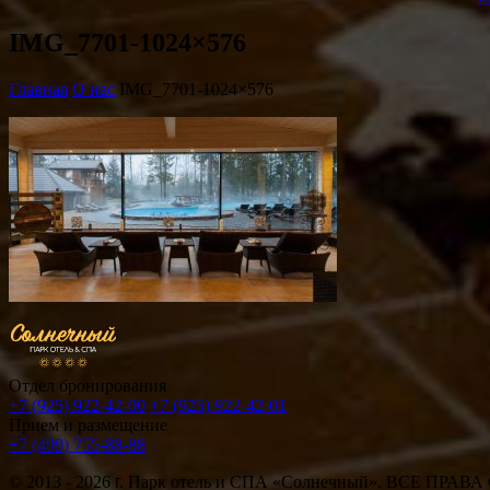
IMG_7701-1024×576
Главная
О нас
IMG_7701-1024×576
Отдел бронирования
+7 (925) 922-42-00
+7 (925) 922-42-01
Прием и размещение
+7 (499) 755-88-88
© 2013 - 2026
г.
Парк отель и СПА «Солнечный». ВСЕ ПРА