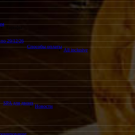
ым
Тарифы
по 29/12/26
Способы оплаты
All inclusive
SPA для двоих
Новости
ронирование