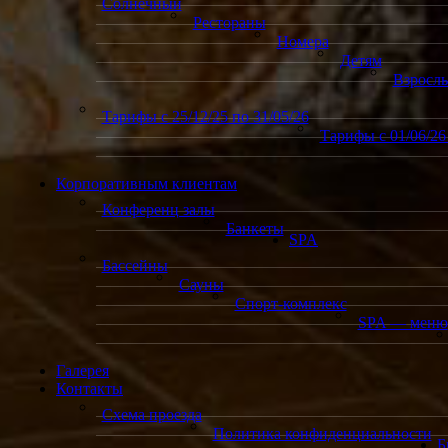
Солнечный
Рестораны
Номера
Детям
Взросл
Тарифы с 25/12/25 по 31/05/26
Тарифы с 01/06/26 
Корпоративным клиентам
Конференц залы
Банкеты
SPA
Бассейны
Сауны
Спорт-комплекс
SPA — меню
Галерея
Контакты
Схема проезда
Политика конфиденциальности
Б