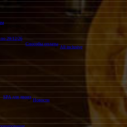
ым
Тарифы
по 29/12/26
Способы оплаты
All inclusive
SPA для двоих
Новости
ронирование